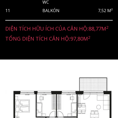
WC
11
BALKÓN
7,52 M²
2
DIỆN TÍCH HỮU ÍCH CỦA CĂN HỘ:
88,77
M
2
TỔNG DIỆN TÍCH CĂN HỘ:
97,80
M