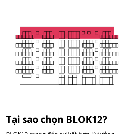
Tại sao chọn BLOK12?