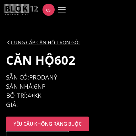
cs
CUNG CẤP CĂN HỘ TRỌN GÓI
CĂN HỘ
602
SẴN CÓ:
PRODANÝ
SÀN NHÀ:
6NP
BỐ TRÍ:
4+KK
GIÁ:
YÊU CẦU KHÔNG RÀNG BUỘC