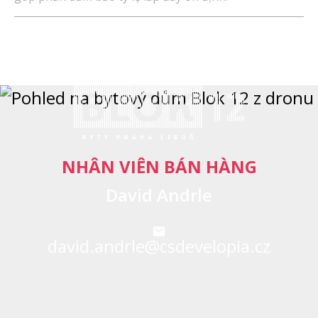
NHÂN VIÊN BÁN HÀNG
David Andrle
david.andrle@csdevelopia.cz