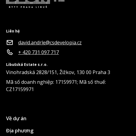
Liên hệ
david.andrle@csdevelopia.cz
+ 420 731 097 717
Libušská Estate s.r.o.
Vinohradská 2828/151, Žižkov, 130 00 Praha 3
Mã số doanh nghiệp: 17159971; Mã số thuế:
CZ17159971
Về dự án
Địa phương