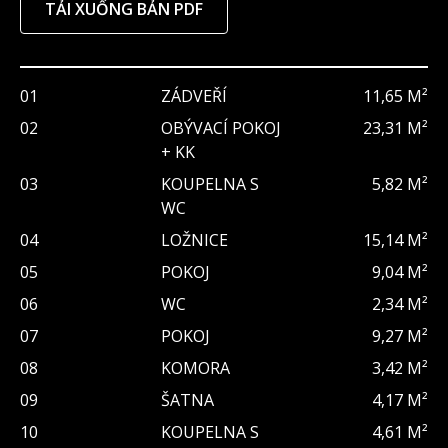
TẢI XUỐNG BẢN PDF
01
ZÁDVEŘÍ
11,65 M²
02
OBÝVACÍ POKOJ
23,31 M²
+ KK
03
KOUPELNA S
5,82 M²
WC
04
LOŽNICE
15,14 M²
05
POKOJ
9,04 M²
06
WC
2,34 M²
07
POKOJ
9,27 M²
08
KOMORA
3,42 M²
09
ŠATNA
4,17 M²
10
KOUPELNA S
4,61 M²