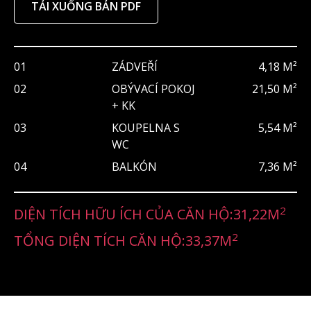
TẢI XUỐNG BẢN PDF
01
ZÁDVEŘÍ
4,18 M²
02
OBÝVACÍ POKOJ
21,50 M²
+ KK
03
KOUPELNA S
5,54 M²
WC
04
BALKÓN
7,36 M²
2
DIỆN TÍCH HỮU ÍCH CỦA CĂN HỘ:
31,22
M
2
TỔNG DIỆN TÍCH CĂN HỘ:
33,37
M