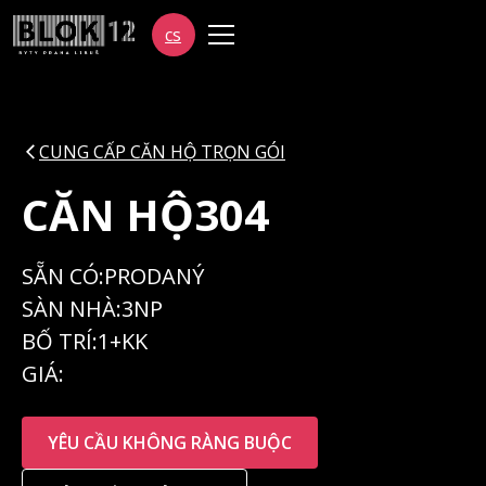
cs
CUNG CẤP CĂN HỘ TRỌN GÓI
CĂN HỘ
304
SẴN CÓ:
PRODANÝ
SÀN NHÀ:
3NP
BỐ TRÍ:
1+KK
GIÁ:
YÊU CẦU KHÔNG RÀNG BUỘC