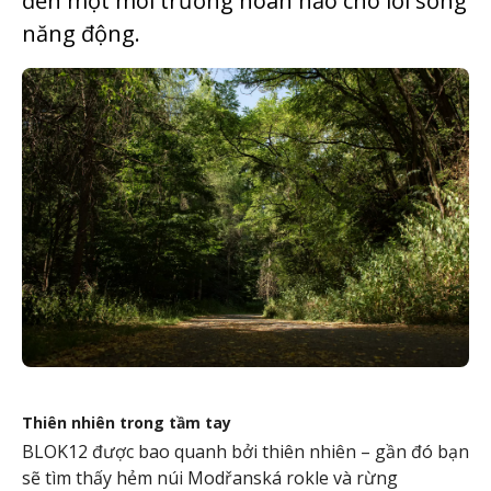
đến một môi trường hoàn hảo cho lối sống
năng động.
Thiên nhiên trong tầm tay
BLOK12 được bao quanh bởi thiên nhiên – gần đó bạn
sẽ tìm thấy hẻm núi Modřanská rokle và rừng