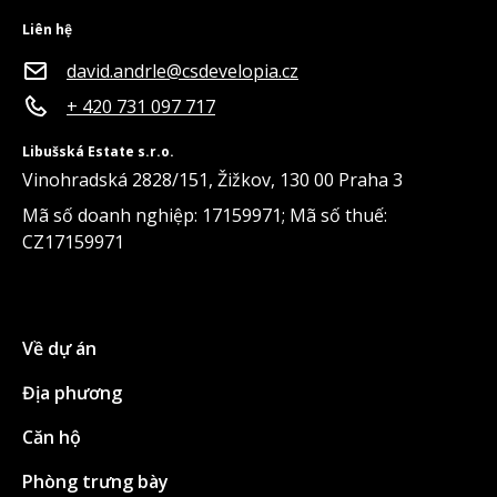
Liên hệ
david.andrle@csdevelopia.cz
+ 420 731 097 717
Libušská Estate s.r.o.
Vinohradská 2828/151, Žižkov, 130 00 Praha 3
Mã số doanh nghiệp: 17159971; Mã số thuế:
CZ17159971
Về dự án
Địa phương
Căn hộ
Phòng trưng bày