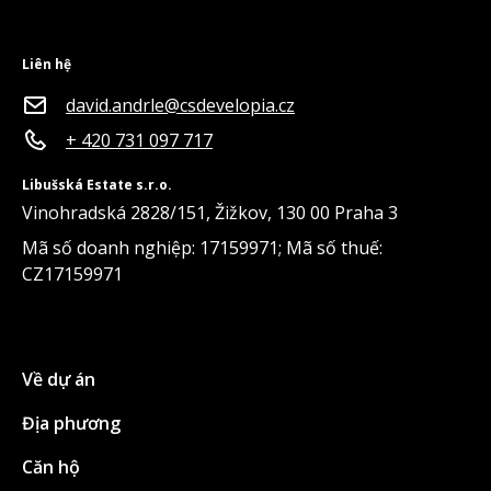
Liên hệ
david.andrle@csdevelopia.cz
+ 420 731 097 717
Libušská Estate s.r.o.
Vinohradská 2828/151, Žižkov, 130 00 Praha 3
Mã số doanh nghiệp: 17159971; Mã số thuế:
CZ17159971
Về dự án
Địa phương
Căn hộ