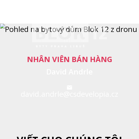
NHÂN VIÊN BÁN HÀNG
David Andrle
david.andrle@csdevelopia.cz