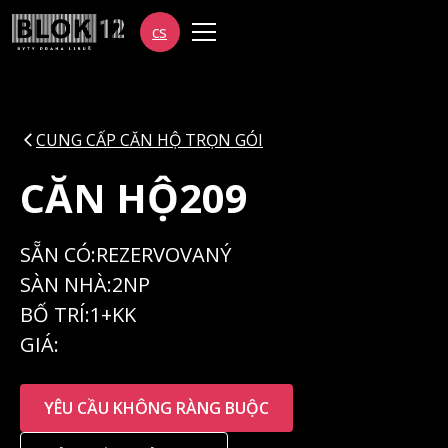
cs
CUNG CẤP CĂN HỘ TRỌN GÓI
CĂN HỘ
209
SẴN CÓ:
REZERVOVANÝ
SÀN NHÀ:
2NP
BỐ TRÍ:
1+KK
GIÁ:
YÊU CẦU KHÔNG RÀNG BUỘC