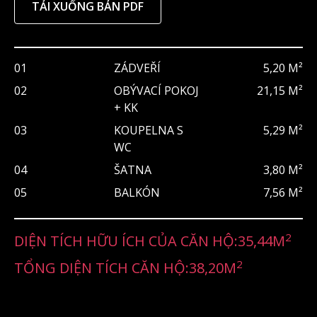
TẢI XUỐNG BẢN PDF
01
ZÁDVEŘÍ
5,20 M²
02
OBÝVACÍ POKOJ
21,15 M²
+ KK
03
KOUPELNA S
5,29 M²
WC
04
ŠATNA
3,80 M²
05
BALKÓN
7,56 M²
2
DIỆN TÍCH HỮU ÍCH CỦA CĂN HỘ:
35,44
M
2
TỔNG DIỆN TÍCH CĂN HỘ:
38,20
M