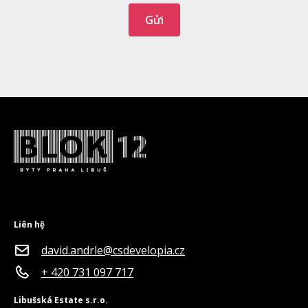
Liên hệ
david.andrle@csdevelopia.cz
+ 420 731 097 717
Libušská Estate s.r.o.