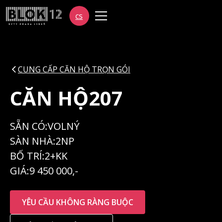
cs
CUNG CẤP CĂN HỘ TRỌN GÓI
CĂN HỘ
207
SẴN CÓ:
VOLNÝ
SÀN NHÀ:
2NP
BỐ TRÍ:
2+KK
GIÁ:
9 450 000,-
YÊU CẦU KHÔNG RÀNG BUỘC