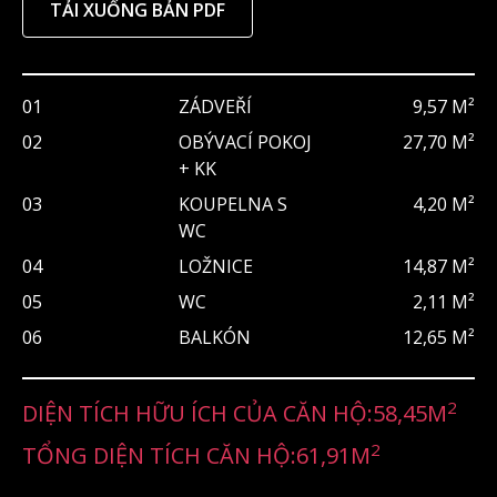
TẢI XUỐNG BẢN PDF
01
ZÁDVEŘÍ
9,57 M²
02
OBÝVACÍ POKOJ
27,70 M²
+ KK
03
KOUPELNA S
4,20 M²
WC
04
LOŽNICE
14,87 M²
05
WC
2,11 M²
06
BALKÓN
12,65 M²
2
DIỆN TÍCH HỮU ÍCH CỦA CĂN HỘ:
58,45
M
2
TỔNG DIỆN TÍCH CĂN HỘ:
61,91
M