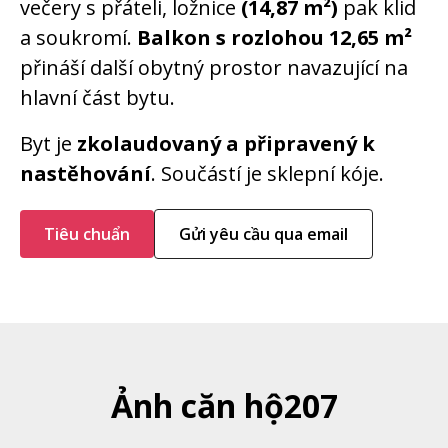
večery s přáteli, ložnice
(14,87 m²)
pak klid
a soukromí.
Balkon s rozlohou 12,65 m²
přináší další obytný prostor navazující na
hlavní část bytu.
Byt je
zkolaudovaný a připravený k
nastěhování
. Součástí je sklepní kóje.
Tiêu chuẩn
Gửi yêu cầu qua email
Ảnh căn hộ
207