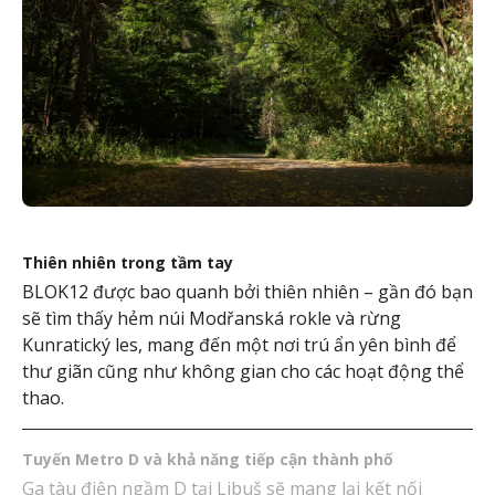
Thiên nhiên trong tầm tay
BLOK12 được bao quanh bởi thiên nhiên – gần đó bạn
sẽ tìm thấy hẻm núi Modřanská rokle và rừng
Kunratický les, mang đến một nơi trú ẩn yên bình để
thư giãn cũng như không gian cho các hoạt động thể
thao.
Tuyến Metro D và khả năng tiếp cận thành phố
Ga tàu điện ngầm D tại Libuš sẽ mang lại kết nối