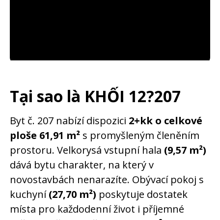
Tại sao là KHỐI 12?
207
Byt č. 207 nabízí dispozici
2+kk o celkové
ploše 61,91 m²
s promyšleným členěním
prostoru. Velkorysá vstupní hala
(9,57 m²)
dává bytu charakter, na který v
novostavbách nenarazíte. Obývací pokoj s
kuchyní
(27,70 m²)
poskytuje dostatek
místa pro každodenní život i příjemné