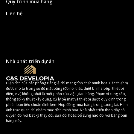
Quy trình mua hàng
Liên hệ
Nhà phát triển dự án
Diện tích của các phòng riêng lẻ chỉ mang tính chất minh họa. Các thiết bị
được mô tả trong sơ đồ mặt bằng (đồ nội thất, thiết bị nhà bếp, thiết bị
điện, v.v.) không phải là một phần của việc giao hàng. Phạm vi cung cấp,
thông số kỹ thuật xây dựng, xử lý bề mặt và thiết bị được quy định trong
phiên bản tiêu chuẩn đính kèm Hợp đồng mua hàng trong tương lai. Hình
ảnh trực quan chỉ nhằm mục đích minh họa. Nhà phát triển theo đây có
quyền đối với bất kỳ thay đổi, sửa đổi hoặc bổ sung nào đối với bảng bán
hàng này.