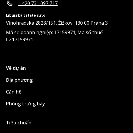
+ 420 731 097 717
Libušská Estate s.r.o.
Vinohradská 2828/151, Žižkov, 130 00 Praha 3
Mã số doanh nghiệp: 17159971; Mã số thuế:
CZ17159971
Về dự án
Địa phương
Căn hộ
Phòng trưng bày
Tiêu chuẩn