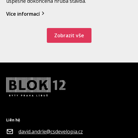
úspěšně dokončena hrubá stavba.
Více informací
Zobrazit vše
Liên hệ
david.andrle@csdevelopia.cz