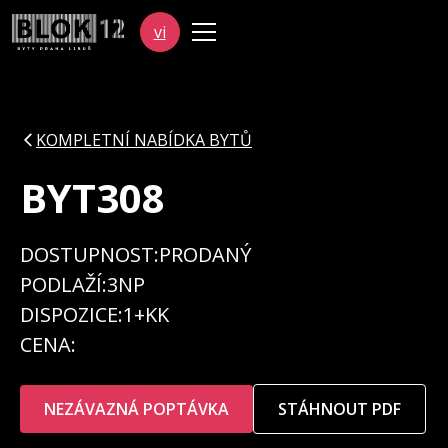
vi
KOMPLETNÍ NABÍDKA BYTŮ
BYT
308
DOSTUPNOST:
PRODANÝ
PODLAŽÍ:
3NP
DISPOZICE:
1+KK
CENA:
NEZÁVAZNÁ POPTÁVKA
STÁHNOUT PDF