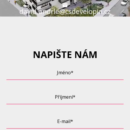
david.andrle@csdevelopia.cz
NAPIŠTE NÁM