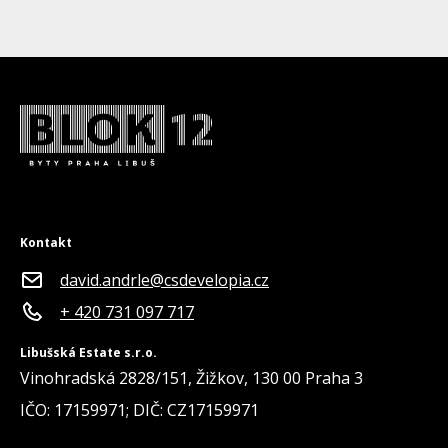
Kontakt
david.andrle@csdevelopia.cz
+ 420 731 097 717
Libušská Estate s.r.o.
Vinohradská 2828/151, Žižkov, 130 00 Praha 3
IČO: 17159971; DIČ: CZ17159971