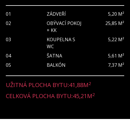
01
ZÁDVEŘÍ
5,20 M²
02
OBÝVACÍ POKOJ
25,85 M²
+ KK
03
KOUPELNA S
5,22 M²
WC
04
ŠATNA
5,61 M²
05
BALKÓN
7,37 M²
2
UŽITNÁ PLOCHA BYTU:
41,88
M
2
CELKOVÁ PLOCHA BYTU:
45,21
M