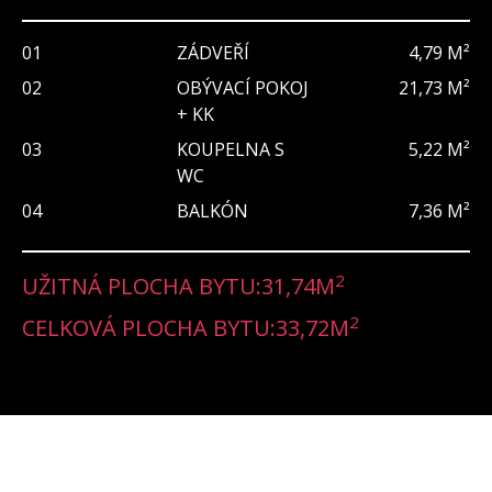
01
ZÁDVEŘÍ
4,79 M²
02
OBÝVACÍ POKOJ
21,73 M²
+ KK
03
KOUPELNA S
5,22 M²
WC
04
BALKÓN
7,36 M²
2
UŽITNÁ PLOCHA BYTU:
31,74
M
2
CELKOVÁ PLOCHA BYTU:
33,72
M