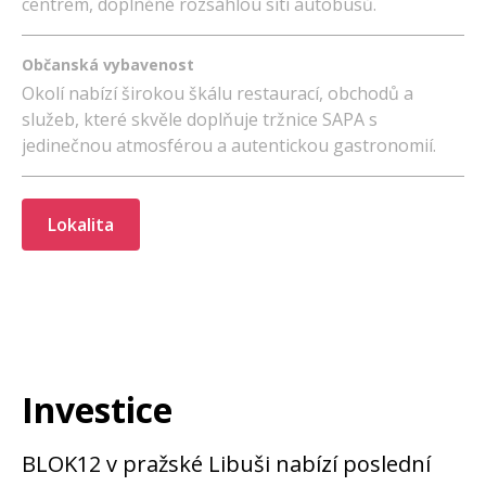
centrem, doplněné rozsáhlou sítí autobusů.
Občanská vybavenost
Okolí nabízí širokou škálu restaurací, obchodů a
služeb, které skvěle doplňuje tržnice SAPA s
jedinečnou atmosférou a autentickou gastronomií.
Lokalita
Investice
BLOK12 v pražské Libuši nabízí poslední