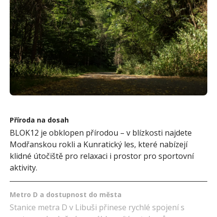
Příroda na dosah
BLOK12 je obklopen přírodou – v blízkosti najdete
Modřanskou rokli a Kunratický les, které nabízejí
klidné útočiště pro relaxaci i prostor pro sportovní
aktivity.
Metro D a dostupnost do města
Stanice metra D v Libuši přinese rychlé spojení s