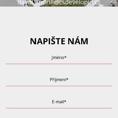
david.andrle@csdevelopia.cz
NAPIŠTE NÁM