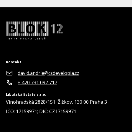
Kontakt
david.andrle@csdevelopia.cz
+ 420 731 097 717
Libušská Estate s.r.o.
Vinohradská 2828/151, Žižkov, 130 00 Praha 3
IČO: 17159971; DIČ: CZ17159971