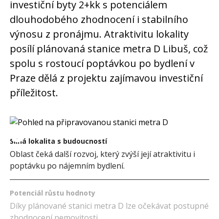
investiční byty 2+kk s potenciálem
dlouhodobého zhodnocení i stabilního
výnosu z pronájmu. Atraktivitu lokality
posílí plánovaná stanice metra D Libuš, což
spolu s rostoucí poptávkou po bydlení v
Praze dělá z projektu zajímavou investiční
příležitost.
Silná lokalita s budoucností
Oblast čeká další rozvoj, který zvýší její atraktivitu i
poptávku po nájemním bydlení.
Potenciál růstu hodnoty
Díky plánované stanici metra D lze očekávat postupné
zhodnocení nemovitosti.