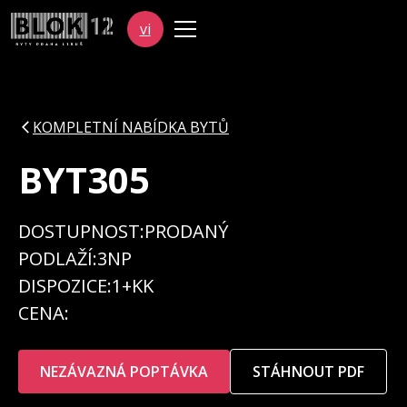
vi
KOMPLETNÍ NABÍDKA BYTŮ
BYT
305
DOSTUPNOST:
PRODANÝ
PODLAŽÍ:
3NP
DISPOZICE:
1+KK
CENA:
NEZÁVAZNÁ POPTÁVKA
STÁHNOUT PDF