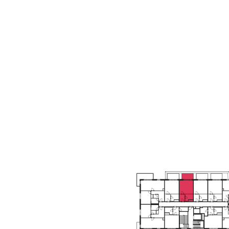
4,62 M²
21,41 M²
5,17 M²
7,56 M²