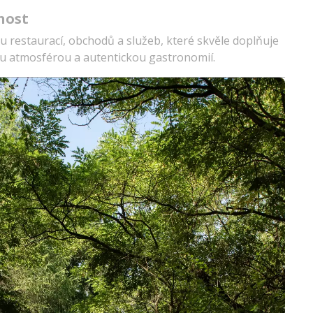
nost
lu restaurací, obchodů a služeb, které skvěle doplňuje
ou atmosférou a autentickou gastronomií.