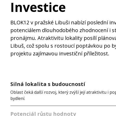
Investice
BLOK12 v pražské Libuši nabízí poslední inv
potenciálem dlouhodobého zhodnocení i st
pronájmu. Atraktivitu lokality posílí pláno
Libuš, což spolu s rostoucí poptávkou po by
projektu zajímavou investiční příležitost.
Silná lokalita s budoucností
Oblast čeká další rozvoj, který zvýší její atraktivitu i
bydlení.
Potenciál růstu hodnoty