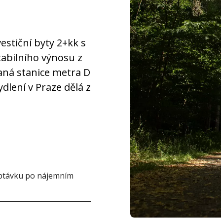
estiční byty 2+kk s
abilního výnosu z
vaná stanice metra D
dlení v Praze dělá z
 poptávku po nájemním