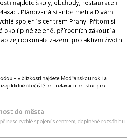
osti najdete školy, obchody, restaurace i
elaxaci. Plánovaná stanice metra D vám
rychlé spojení s centrem Prahy. Přitom si
é okolí plné zeleně, přírodních zákoutí a
nabízejí dokonalé zázemí pro aktivní životní
odou – v blízkosti najdete Modřanskou rokli a
ízejí klidné útočiště pro relaxaci i prostor pro
nost do města
 přinese rychlé spojení s centrem, doplněné rozsáhlou