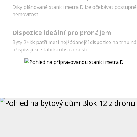
Díky plánované stanici metra D lze očekávat postupn
nemovitosti.
Dispozice ideální pro pronájem
Byty 2+kk patří mezi nejžádanější dispozice na trhu n
přispívají ke stabilní obsazenosti.