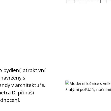
bydlení, atraktivní
u navrženy s
ndy v architektuře.
metra D, přináší
odnocení.