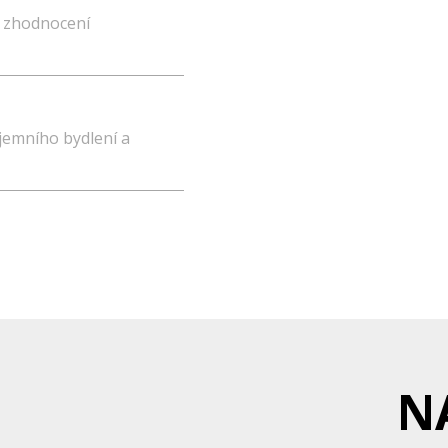
é zhodnocení
ájemního bydlení a
N