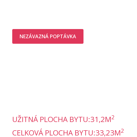
CENA:
NEZÁVAZNÁ POPTÁVKA
STÁHNOUT PDF
01
ZÁDVEŘÍ
02
OBÝVACÍ POKOJ + KK
03
KOUPELNA S WC
04
BALKÓN
2
UŽITNÁ PLOCHA BYTU:
31,2
M
2
CELKOVÁ PLOCHA BYTU:
33,23
M