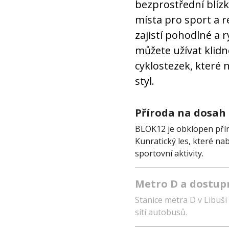
bezprostřední blízk
místa pro sport a r
zajistí pohodlné a 
můžete užívat klidn
cyklostezek, které 
styl.
Příroda na dosah
BLOK12 je obklopen přír
Kunratický les, které nab
sportovní aktivity.
Metro D a dostup
Stanice metra D v Libuši
sítí autobusů.