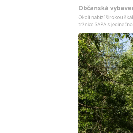
Občanská vybave
Okolí nabízí širokou šká
tržnice SAPA s jedinečn
Lokalita