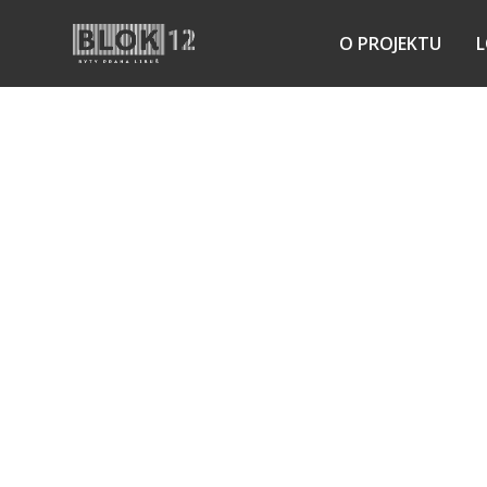
O PROJEKTU
L
KOMPLETNÍ NABÍDKA BYTŮ
BYT
203
DOSTUPNOST:
PRODANÝ
PODLAŽÍ:
2NP
DISPOZICE:
1+KK